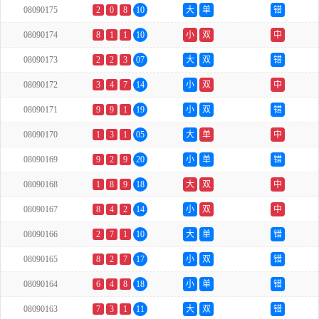
08090175
2
0
8
10
大
单
错
08090174
8
1
1
10
小
双
中
08090173
2
2
3
07
大
双
错
08090172
3
4
7
14
小
双
中
08090171
9
9
1
19
小
双
错
08090170
1
3
1
05
大
单
中
08090169
9
2
9
20
小
单
错
08090168
1
8
9
18
大
双
中
08090167
8
4
2
14
小
双
中
08090166
2
7
1
10
大
单
错
08090165
8
2
7
17
小
双
错
08090164
6
4
8
18
小
单
错
08090163
7
3
1
11
大
双
错