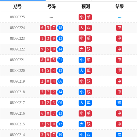
期号
号码
预测
结果
08090225
---
小
单
---
08090224
6
5
7
18
大
双
中
08090223
1
3
9
13
小
单
中
08090222
9
5
0
14
大
双
中
08090221
8
8
5
21
小
单
中
08090220
4
5
4
13
大
单
中
08090219
2
0
4
06
小
双
中
08090218
5
7
2
14
小
双
中
08090217
1
2
3
06
大
单
错
08090216
6
0
7
13
小
单
中
08090215
7
5
0
12
大
双
中
08090214
3
9
7
19
小
双
错