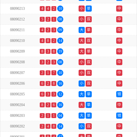
08090213
4
4
2
10
小
单
中
08090212
5
2
1
08
小
双
中
08090211
4
2
3
09
大
单
中
08090210
4
8
2
14
大
双
中
08090209
8
3
8
19
大
单
中
08090208
3
2
3
08
小
双
中
08090207
2
1
7
10
小
双
中
08090206
6
2
8
16
小
双
中
08090205
6
3
3
12
大
单
错
08090204
8
2
6
16
大
单
中
08090203
2
1
1
04
大
单
错
08090202
2
4
8
14
小
双
中