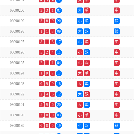
08090201
4
9
4
17
大
单
中
08090200
3
3
1
07
大
单
中
08090199
3
8
9
20
小
单
错
08090198
1
1
7
09
大
双
错
08090197
8
1
8
17
小
单
中
08090196
5
2
4
11
小
双
中
08090195
2
1
1
04
小
双
中
08090194
1
9
7
17
大
单
中
08090193
0
9
9
18
大
单
中
08090192
2
4
6
12
大
双
中
08090191
5
9
6
20
大
单
中
08090190
3
0
0
03
小
单
中
08090189
6
8
5
19
小
双
错