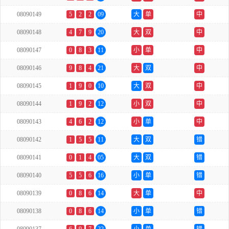
08090149
5
2
2
09
大
单
中
08090148
4
7
9
20
大
双
中
08090147
0
8
3
11
小
单
中
08090146
9
8
4
21
大
双
中
08090145
1
9
0
10
大
双
中
08090144
1
9
2
12
小
双
中
08090143
4
6
2
12
小
单
中
08090142
1
5
5
11
大
双
错
08090141
0
1
4
05
大
双
错
08090140
5
5
6
16
小
单
错
08090139
0
8
6
14
大
单
中
08090138
0
8
6
14
小
单
错