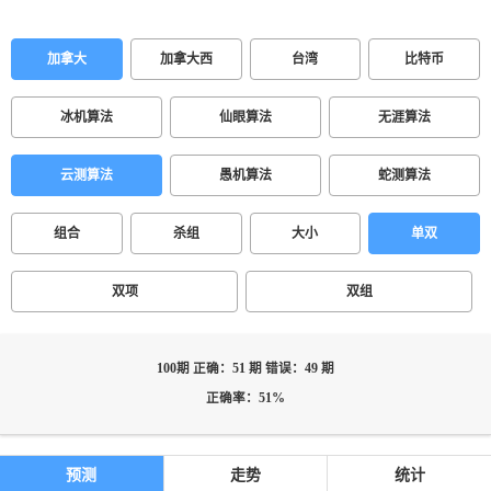
加拿大
加拿大西
台湾
比特币
冰机算法
仙眼算法
无涯算法
云测算法
愚机算法
蛇测算法
组合
杀组
大小
单双
双项
双组
100期 正确：51 期 错误：49 期
正确率：51%
预测
走势
统计