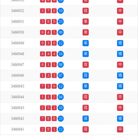
3466953
4
8
4
16
双
中
3466952
3
7
0
10
双
中
3466951
5
9
9
23
单
中
3466950
0
4
5
09
单
中
3466949
9
3
0
12
单
错
3466948
8
4
4
16
单
错
3466947
6
1
1
08
双
中
3466946
1
3
3
07
双
错
3466945
7
5
0
12
单
错
3466944
1
1
2
04
双
中
3466943
2
5
3
10
双
中
3466942
7
8
8
23
双
错
3466941
2
9
1
12
双
中