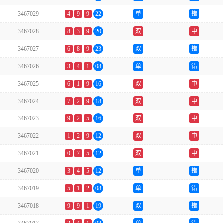
3467029
4
9
9
22
单
错
3467028
8
3
9
20
双
中
3467027
6
8
9
23
双
错
3467026
3
4
1
08
单
错
3467025
6
1
9
16
双
中
3467024
7
2
9
18
双
中
3467023
9
2
5
16
双
中
3467022
1
2
9
12
双
中
3467021
0
7
5
12
双
中
3467020
3
4
5
12
单
错
3467019
5
1
2
08
单
错
3467018
9
9
1
19
双
错