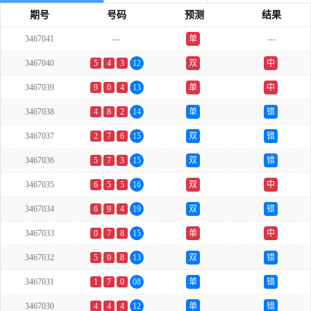
期号
号码
预测
结果
3467041
---
单
---
3467040
5
4
3
12
双
中
3467039
9
0
4
13
单
中
3467038
4
8
2
14
单
错
3467037
2
7
6
15
双
错
3467036
5
7
3
15
双
错
3467035
6
5
5
16
双
中
3467034
6
9
4
19
双
错
3467033
0
7
8
15
单
中
3467032
5
0
8
13
双
错
3467031
1
7
0
08
单
错
3467030
4
4
4
12
单
错