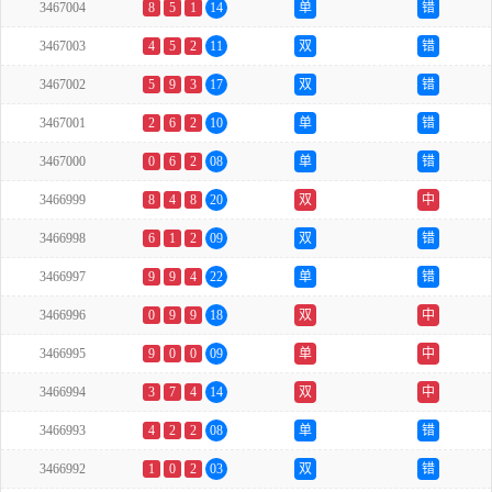
3467004
8
5
1
14
单
错
3467003
4
5
2
11
双
错
3467002
5
9
3
17
双
错
3467001
2
6
2
10
单
错
3467000
0
6
2
08
单
错
3466999
8
4
8
20
双
中
3466998
6
1
2
09
双
错
3466997
9
9
4
22
单
错
3466996
0
9
9
18
双
中
3466995
9
0
0
09
单
中
3466994
3
7
4
14
双
中
3466993
4
2
2
08
单
错
3466992
1
0
2
03
双
错