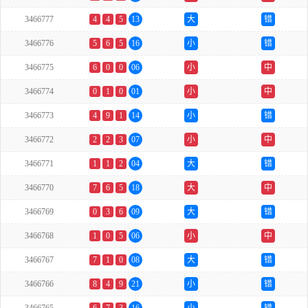
3466777
4
4
5
13
大
错
3466776
5
6
5
16
小
错
3466775
6
0
0
06
小
中
3466774
0
1
0
01
小
中
3466773
4
9
1
14
小
错
3466772
2
2
3
07
小
中
3466771
1
1
2
04
大
错
3466770
7
6
5
18
大
中
3466769
0
3
6
09
大
错
3466768
1
0
5
06
小
中
3466767
7
1
0
08
大
错
3466766
8
4
9
21
小
错