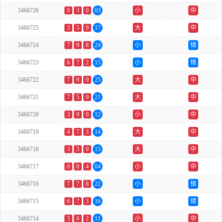
3466726
0
3
0
03
小
中
3466725
3
5
9
17
大
中
3466724
7
9
8
24
小
错
3466723
6
7
2
15
小
错
3466722
7
9
9
25
大
中
3466721
7
5
9
21
大
中
3466720
3
9
0
12
小
中
3466719
4
7
3
14
大
中
3466718
3
3
9
15
大
中
3466717
0
0
4
04
小
中
3466716
7
7
8
22
小
错
3466715
6
7
3
16
小
错
3466714
3
6
2
11
小
中