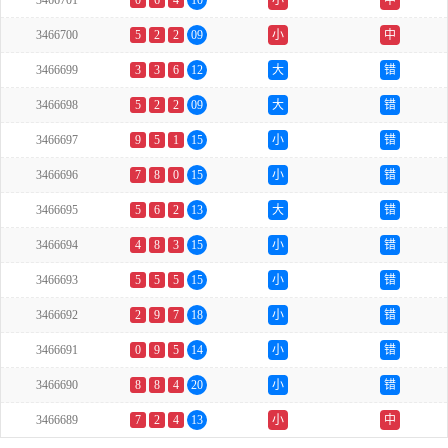
3466701
0
6
4
10
小
中
3466700
5
2
2
09
小
中
3466699
3
3
6
12
大
错
3466698
5
2
2
09
大
错
3466697
9
5
1
15
小
错
3466696
7
8
0
15
小
错
3466695
5
6
2
13
大
错
3466694
4
8
3
15
小
错
3466693
5
5
5
15
小
错
3466692
2
9
7
18
小
错
3466691
0
9
5
14
小
错
3466690
8
8
4
20
小
错
3466689
7
2
4
13
小
中