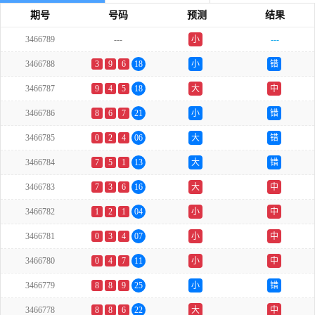
期号
号码
预测
结果
3466789
---
小
---
双
3466788
3
9
6
18
小
错
3466787
9
4
5
18
大
中
3466786
8
6
7
21
小
错
3466785
0
2
4
06
大
错
3466784
7
5
1
13
大
错
3466783
7
3
6
16
大
中
3466782
1
2
1
04
小
中
3466781
0
3
4
07
小
中
3466780
0
4
7
11
小
中
3466779
8
8
9
25
小
错
3466778
8
8
6
22
大
中