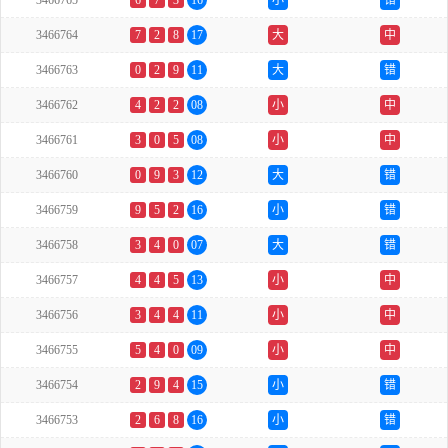
3466765
6
7
3
16
小
错
3466764
7
2
8
17
大
中
3466763
0
2
9
11
大
错
3466762
4
2
2
08
小
中
3466761
3
0
5
08
小
中
3466760
0
9
3
12
大
错
3466759
9
5
2
16
小
错
3466758
3
4
0
07
大
错
3466757
4
4
5
13
小
中
3466756
3
4
4
11
小
中
3466755
5
4
0
09
小
中
3466754
2
9
4
15
小
错
3466753
2
6
8
16
小
错