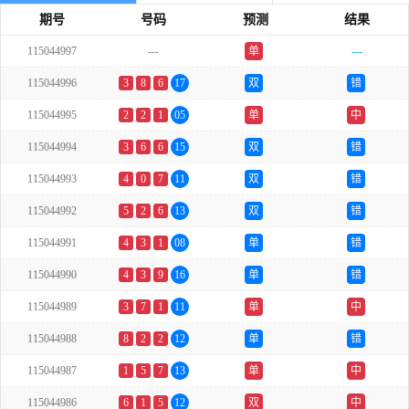
期号
号码
预测
结果
115044997
---
单
---
115044996
3
8
6
17
双
错
115044995
2
2
1
05
单
中
115044994
3
6
6
15
双
错
115044993
4
0
7
11
双
错
115044992
5
2
6
13
双
错
115044991
4
3
1
08
单
错
115044990
4
3
9
16
单
错
115044989
3
7
1
11
单
中
115044988
8
2
2
12
单
错
115044987
1
5
7
13
单
中
115044986
6
1
5
12
双
中