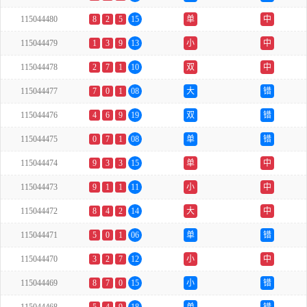
115044480
8
2
5
15
单
中
115044479
1
3
9
13
小
中
115044478
2
7
1
10
双
中
115044477
7
0
1
08
大
错
115044476
4
6
9
19
双
错
115044475
0
7
1
08
单
错
115044474
9
3
3
15
单
中
115044473
9
1
1
11
小
中
115044472
8
4
2
14
大
中
115044471
5
0
1
06
单
错
115044470
3
2
7
12
小
中
115044469
8
7
0
15
小
错