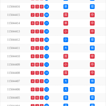
115044416
9
5
0
14
单
错
115044415
2
3
3
08
双
中
115044414
6
8
7
21
单
中
115044413
0
3
7
10
小
中
115044412
9
6
1
16
小
错
115044411
6
1
5
12
大
错
115044410
6
2
4
12
双
中
115044409
4
0
7
11
小
中
115044408
7
5
4
16
双
中
115044407
4
3
3
10
大
错
115044406
0
5
7
12
大
错
115044405
9
6
1
16
单
错