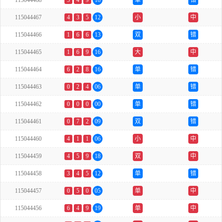
115044468
5
4
9
18
单
错
115044467
4
3
5
12
小
中
115044466
1
6
6
13
双
错
115044465
1
6
9
16
大
中
115044464
6
2
8
16
单
错
115044463
0
2
4
06
单
错
115044462
0
0
0
00
单
错
115044461
0
7
2
09
双
错
115044460
4
1
1
06
小
中
115044459
4
5
9
18
双
中
115044458
3
4
5
12
单
错
115044457
0
5
0
05
单
中
115044456
6
4
9
19
单
中