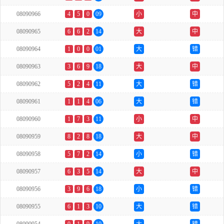
08090966
4
5
0
09
小
中
08090965
6
6
2
14
大
中
08090964
1
0
0
01
大
错
08090963
3
6
9
18
大
中
08090962
5
2
4
11
大
错
08090961
1
1
4
06
大
错
08090960
1
7
3
11
小
中
08090959
8
2
8
18
大
中
08090958
5
7
2
14
小
错
08090957
6
3
5
14
大
中
08090956
3
9
6
18
小
错
08090955
6
1
3
10
大
错