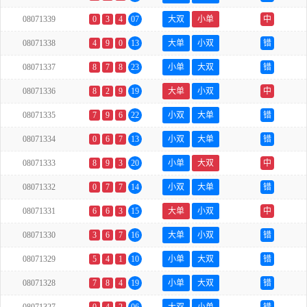
08071339
0
3
4
07
大双
小单
中
08071338
4
9
0
13
大单
小双
错
08071337
8
7
8
23
小单
大双
错
08071336
8
2
9
19
大单
小双
中
08071335
7
9
6
22
小双
大单
错
08071334
0
6
7
13
小双
大单
错
08071333
8
9
3
20
小单
大双
中
08071332
0
7
7
14
小双
大单
错
08071331
6
6
3
15
大单
小双
中
08071330
3
6
7
16
大单
小双
错
08071329
5
4
1
10
小单
大双
错
08071328
7
8
4
19
小单
大双
错