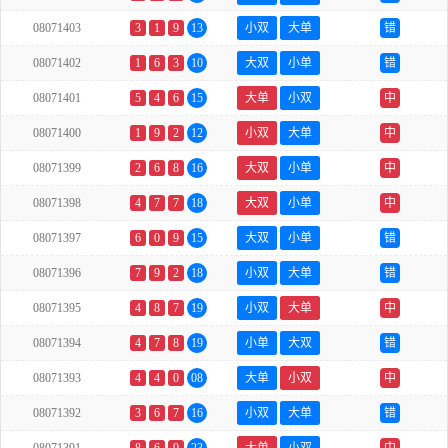
08071403
3
1
9
13
小双
大单
错
08071402
1
6
3
10
大双
小单
错
08071401
5
4
6
15
大单
小双
中
08071400
1
9
2
12
小双
大单
中
08071399
2
6
8
16
大双
小单
中
08071398
4
7
7
18
大双
小单
中
08071397
6
0
9
15
大双
小单
错
08071396
7
9
2
18
小双
大单
错
08071395
4
8
7
19
小双
大单
中
08071394
4
7
8
19
小单
大双
错
08071393
4
4
0
08
大单
小双
中
08071392
3
6
7
16
小双
大单
错