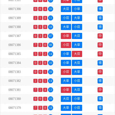
08071391
8
6
9
23
大单
小双
中
08071390
0
6
4
10
大双
小单
错
08071389
2
1
8
11
小双
大单
错
08071388
9
1
8
18
大单
小双
错
08071387
0
3
4
07
小单
大双
中
08071386
7
1
0
08
小双
大单
中
08071385
5
7
2
14
小单
大双
中
08071384
0
2
8
10
小单
大双
错
08071383
0
9
1
10
小双
大单
中
08071382
1
8
5
14
大单
小双
错
08071381
7
2
4
13
小单
大双
中
08071380
9
9
1
19
大双
小单
错
08071379
7
3
8
18
大单
小双
错