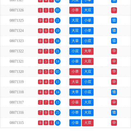
08071327
0
4
2
06
大双
小单
错
08071326
1
1
1
03
小单
大双
中
08071325
9
4
8
21
大双
小单
错
08071324
9
6
4
19
大双
小单
错
08071323
8
6
2
16
大单
小双
错
08071322
9
7
5
21
小双
大单
中
08071321
8
5
1
14
小单
大双
中
08071320
0
5
0
05
小单
大双
中
08071319
9
4
2
15
大单
小双
中
08071318
4
6
4
14
大单
小双
错
08071317
2
7
4
13
小单
大双
中
08071316
7
9
9
25
小单
大双
错
08071315
8
9
1
18
小单
大双
中