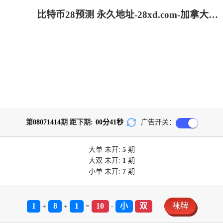
比特币28预测 永久地址-28xd.com-加拿大28-加拿大开奖,预测网,28预测,28分析,28结果,加拿大28开奖预测,加拿大28开奖预知
第
08071414
期 距下期:
00
分
41
秒
广告开关：
大单
未开:
5
期
大双
未开:
1
期
小单
未开:
7
期
1
8
1
10
小
双
咪牌
+
+
=
-