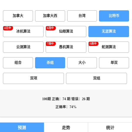
加拿大
加拿大西
台湾
比特币
冰机算法
仙眼算法
无涯算法
云测算法
愚机算法
蛇测算法
组合
杀组
大小
单双
双项
双组
100期 正确：74 期 错误：26 期
正确率：74%
预测
走势
统计