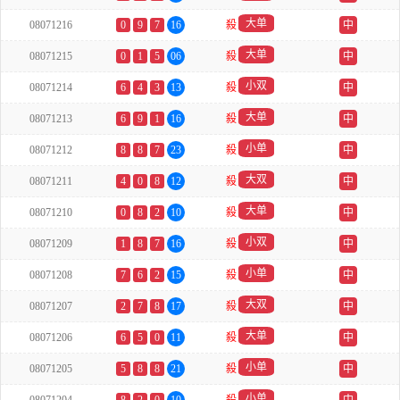
大单
08071216
0
9
7
16
殺
中
大单
08071215
0
1
5
06
殺
中
小双
08071214
6
4
3
13
殺
中
大单
08071213
6
9
1
16
殺
中
小单
08071212
8
8
7
23
殺
中
大双
08071211
4
0
8
12
殺
中
大单
08071210
0
8
2
10
殺
中
小双
08071209
1
8
7
16
殺
中
小单
08071208
7
6
2
15
殺
中
大双
08071207
2
7
8
17
殺
中
大单
08071206
6
5
0
11
殺
中
小单
08071205
5
8
8
21
殺
中
小单