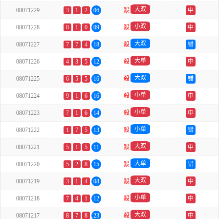
大双
08071229
3
1
2
06
殺
中
小双
08071228
8
1
0
09
殺
中
大双
08071227
7
7
4
18
殺
错
大单
08071226
4
3
5
12
殺
中
大双
08071225
6
5
5
16
殺
错
小单
08071224
9
1
6
16
殺
中
小单
08071223
7
1
6
14
殺
中
小单
08071222
1
7
5
13
殺
错
大双
08071221
5
1
5
11
殺
中
大单
08071220
5
2
8
15
殺
错
大双
08071219
3
1
4
08
殺
中
小单
08071218
7
4
1
12
殺
中
大双
08071217
8
7
8
23
殺
中