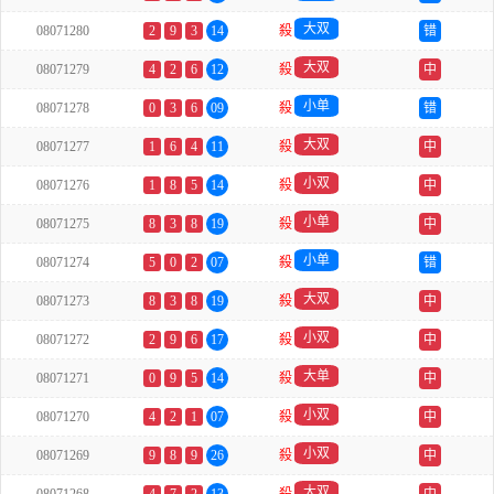
大双
08071280
2
9
3
14
殺
错
大双
08071279
4
2
6
12
殺
中
小单
08071278
0
3
6
09
殺
错
大双
08071277
1
6
4
11
殺
中
小双
08071276
1
8
5
14
殺
中
小单
08071275
8
3
8
19
殺
中
小单
08071274
5
0
2
07
殺
错
大双
08071273
8
3
8
19
殺
中
小双
08071272
2
9
6
17
殺
中
大单
08071271
0
9
5
14
殺
中
小双
08071270
4
2
1
07
殺
中
小双
08071269
9
8
9
26
殺
中
大双