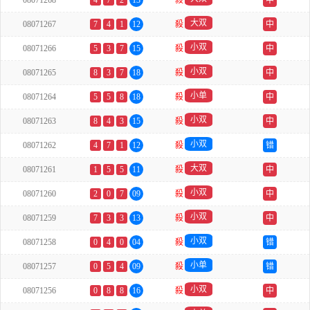
08071268
4
7
2
13
殺
中
大双
08071267
7
4
1
12
殺
中
小双
08071266
5
3
7
15
殺
中
小双
08071265
8
3
7
18
殺
中
小单
08071264
5
5
8
18
殺
中
小双
08071263
8
4
3
15
殺
中
小双
08071262
4
7
1
12
殺
错
大双
08071261
1
5
5
11
殺
中
小双
08071260
2
0
7
09
殺
中
小双
08071259
7
3
3
13
殺
中
小双
08071258
0
4
0
04
殺
错
小单
08071257
0
5
4
09
殺
错
小双
08071256
0
8
8
16
殺
中