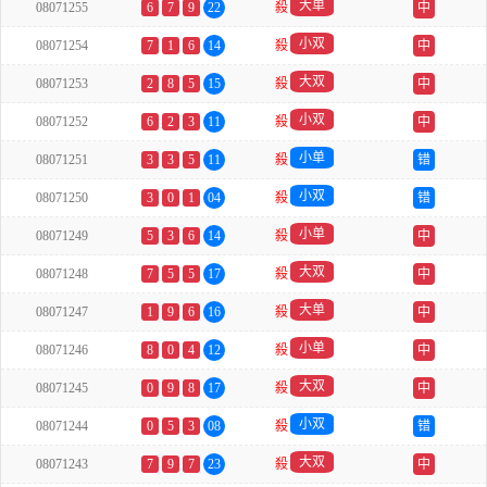
大单
08071255
6
7
9
22
殺
中
小双
08071254
7
1
6
14
殺
中
大双
08071253
2
8
5
15
殺
中
小双
08071252
6
2
3
11
殺
中
小单
08071251
3
3
5
11
殺
错
小双
08071250
3
0
1
04
殺
错
小单
08071249
5
3
6
14
殺
中
大双
08071248
7
5
5
17
殺
中
大单
08071247
1
9
6
16
殺
中
小单
08071246
8
0
4
12
殺
中
大双
08071245
0
9
8
17
殺
中
小双
08071244
0
5
3
08
殺
错
大双
08071243
7
9
7
23
殺
中